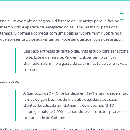
Isto é um exemplo de página. É diferente de um artigo porque fica no
mesmo sítio e aparece na navegação do seu site (na maior parte dos
temas). O normal é começar com uma página “Sobre mim”/”Sobre nós”,
que apresenta o site aos visitantes. Pode ser qualquer coisa deste tipo:
Olá! Faço entregas durante o dia, mas estudo para ser actor à
noite. Este é o meu site. Vivo em Lisboa, tenho um cão
chamado Belarmino e gosto de caipirinhas (e de ver a relva a
crescer).
…ou deste:
A Gambozinos XPTO foi fundada em 1971 e tem, desde então,
fornecido gambuzinos da mais alta qualidade aos seus
clientes. Localizada em Gotham, a Gambozinos XPTO
emprega mais de 2,000 colaboradores e é um dos pilares da
comunidade de Gotham.
Visite
o seu painel
para apagar esta página ou para criar mais páginas para