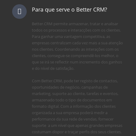
Para que serve o Better CRM?
Better.CRM permite armazenar, tratar e analisar
todos os processos e interacções com os clientes.
Para ganhar uma vantagem competitiva, as
empresas centralizam cada vez mais a sua atenção
nos clientes. Coordenando as interações com os
clientes, consegue-se compreendê-los melhor, o
que se irá se reflectir num incremento dos ganhos
e do nível de satisfação.
Com Better.CRM, pode ter registo de contactos,
oportunidades de negócio, campanhas de
marketing, suporte ao cliente, tarefas e eventos,
armazenado todo o tipo de documentos em
formato digital. Com a informação dos clientes
organizada a sua empresa poderá medir a
performance da sua rede de vendas, fornecer
suporte a um nível que apenas grandes empresas
costumam dispor e traçar perfis dos seus clientes.