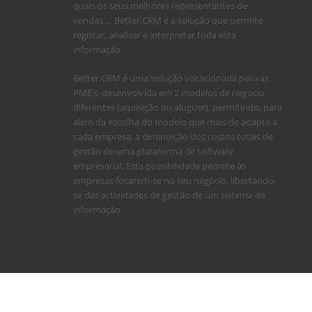
quais os seus melhores representantes de
vendas… Better.CRM é a solução que permite
registar, analisar e interpretar toda esta
informação.
Better.CRM é uma solução vocacionada para as
PME’s, desenvolvida em 2 modelos de negócio
diferentes (aquisição ou aluguer), permitindo, para
além da escolha do modelo que mais de adapta a
cada empresa, a diminuição dos custos totais de
gestão de uma plataforma de software
empresarial. Esta possibilidade permite às
empresas focarem-se no seu negócio, libertando-
se das actividades de gestão de um sistema de
informação.